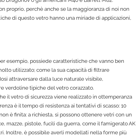
usso Drugonov o gli americani M40 e Barrett M82.
ni? Non proprio, perchè anche se la maggioranza di noi non
stiche di questo vetro hanno una miriade di applicazioni,
per esempio, possiede caratteristiche che vanno ben
lto utilizzato; come la sua capacità di filtrare
si attraversare dalla luce naturale visibile,
 verdoline tipiche del vetro corazzato.
e il vetro di sicurezza viene realizzato in ottemperanza
renza è il tempo di resistenza ai tentativi di scasso: 10
non è finita: a richiesta, si possono ottenere vetri con un
e, mazze, pistole, fucili da guerra, come il famigerato AK
. Inoltre, è possibile averli modellati nella forme più