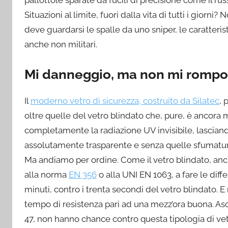
pallottole sparate da fucili di precisione come il r
Situazioni al limite, fuori dalla vita di tutti i gior
deve guardarsi le spalle da uno sniper, le caratteri
anche non militari.
Mi danneggio, ma non mi rompo
Il
moderno vetro di sicurezza, costruito da Silatec
, 
oltre quelle del vetro blindato che, pure, è ancora mo
completamente la radiazione UV invisibile, lasciando
assolutamente trasparente e senza quelle sfumature
Ma andiamo per ordine. Come il vetro blindato, anch
alla norma
EN 356
o alla UNI EN 1063, a fare le diffe
minuti, contro i trenta secondi del vetro blindato. E 
tempo di resistenza pari ad una mezz’ora buona. Asc
47, non hanno chance contro questa tipologia di vetri